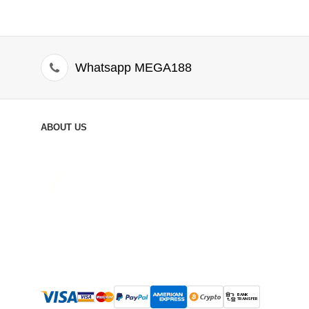
Whatsapp MEGA188
ABOUT US