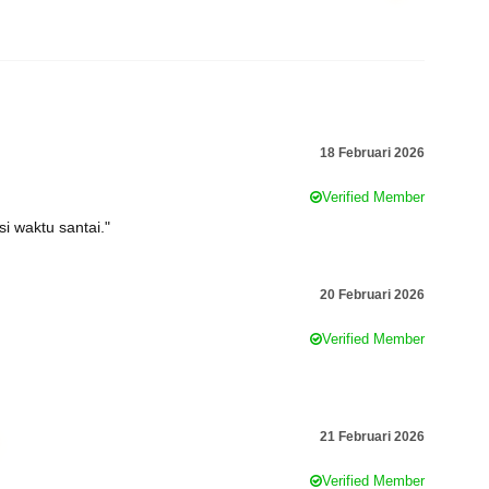
18 Februari 2026
Verified Member
i waktu santai."
20 Februari 2026
Verified Member
21 Februari 2026
Verified Member