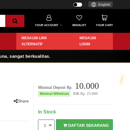
English
YOUR ACCOUNT
WISHLIST
YOUR CART
MEGA188 LINK
MEGA188
ALTERNATIF
LOGIN
gat berkualitas.
10.000
Minimal Deposit Rp.
IDR Rp.
25.000
Minimal Withdraw
Share
In Stock
DAFTAR SEKARANG
1
DAFTAR SEKARANG