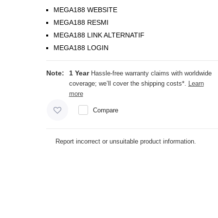
MEGA188 WEBSITE
MEGA188 RESMI
MEGA188 LINK ALTERNATIF
MEGA188 LOGIN
Note:
1 Year
Hassle-free warranty claims with worldwide
coverage; we’ll cover the shipping costs*.
Learn
more
Compare
Report incorrect or unsuitable product information.